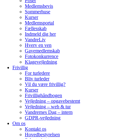
Priser
Medlemsbevis
Sommerhuse
Kurser
Medlemsportal
Fællesskab
Indmeld dig her
VandreLiv
Hverv en ven
Gavemedlemskab
Fotokonkurrence
Klagevejledning
Frivillig
For turledere
Bliv turleder
Vil du være frivillig?
Kurser
Frivillighåndbogen
Vejledning – opgavebestemt
Vejledning – web & tur
Vandrernes Dag – intern
GDPR-vejledning
Om os
Kontakt os
Hovedbestyrelsen