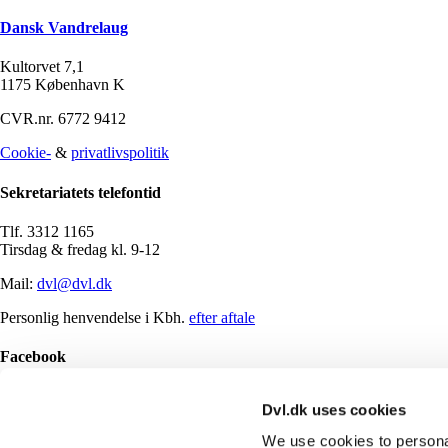
Dansk Vandrelaug
Kultorvet 7,1
1175 København K
CVR.nr. 6772 9412
Cookie-
&
privatlivspolitik
Sekretariatets telefontid
Tlf. 3312 1165
Tirsdag & fredag kl. 9-12
Mail:
dvl@dvl.dk
Personlig henvendelse i Kbh.
efter aftale
Facebook
Dansk Vandrelaug side
Dvl.dk uses cookies
Dansk Vandrelaug gruppe
We use cookies to personal