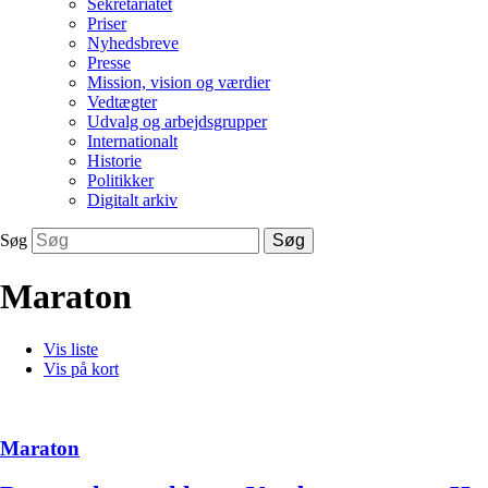
Sekretariatet
Priser
Nyhedsbreve
Presse
Mission, vision og værdier
Vedtægter
Udvalg og arbejdsgrupper
Internationalt
Historie
Politikker
Digitalt arkiv
Søg
Søg
Maraton
Vis liste
Vis på kort
Maraton