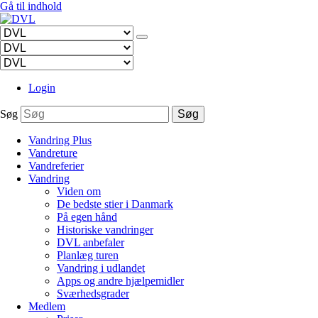
Gå til indhold
Login
Søg
Søg
Vandring Plus
Vandreture
Vandreferier
Vandring
Viden om
De bedste stier i Danmark
På egen hånd
Historiske vandringer
DVL anbefaler
Planlæg turen
Vandring i udlandet
Apps og andre hjælpemidler
Sværhedsgrader
Medlem