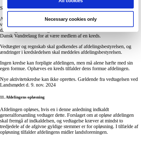
All cookies
Såfremt en afdeling har etablerede aktivitetskredse, gælder følgende:
Aktivitetskredse fungerer selvstændigt under afdelingen med egne
Necessary cookies only
vedtægter, ledelse og revisor. Kredsen kan opkræve kontingent til
dækning af kredsens udgifter. Det er et krav, at man er medlem af
Dansk Vandrelaug for at være medlem af en kreds.
Vedtægter og regnskab skal godkendes af afdelingsbestyrelsen, og
ændringer i kredsledelsen skal meddeles afdelingsbestyrelsen.
Ingen kredse kan forpligte afdelingen, men må alene hæfte med sin
egen formue. Ophæves en kreds tilfalder dens formue afdelingen.
Nye aktivitetskredse kan ikke oprettes. Gældende fra vedtagelsen ved
Landsmødet d. 9. nov. 2024
11. Afdelingens opløsning
Afdelingen opløses, hvis en i denne anledning indkaldt
generalforsamling vedtager dette. Forslaget om at opløse afdelingen
skal fremgå af indkaldelsen, og vedtagelse kræver at mindst to
tredjedele af de afgivne gyldige stemmer er for opløsning. I tilfælde af
opløsning tilfalder afdelingens midler landsforeningen.