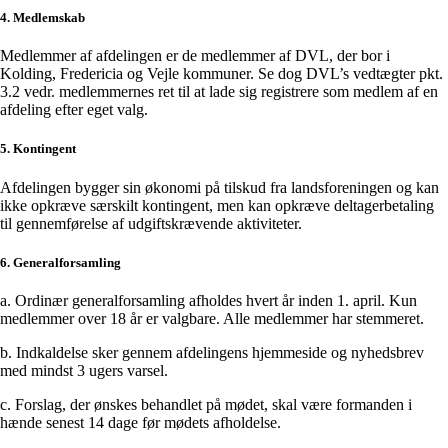
4. Medlemskab
Medlemmer af afdelingen er de medlemmer af DVL, der bor i
Kolding, Fredericia og Vejle kommuner. Se dog DVL’s vedtægter pkt.
3.2 vedr. medlemmernes ret til at lade sig registrere som medlem af en
afdeling efter eget valg.
5. Kontingent
Afdelingen bygger sin økonomi på tilskud fra landsforeningen og kan
ikke opkræve særskilt kontingent, men kan opkræve deltagerbetaling
til gennemførelse af udgiftskrævende aktiviteter.
6. Generalforsamling
a. Ordinær generalforsamling afholdes hvert år inden 1. april. Kun
medlemmer over 18 år er valgbare. Alle medlemmer har stemmeret.
b. Indkaldelse sker gennem afdelingens hjemmeside og nyhedsbrev
med mindst 3 ugers varsel.
c. Forslag, der ønskes behandlet på mødet, skal være formanden i
hænde senest 14 dage før mødets afholdelse.