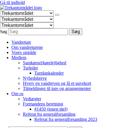
Gå til indhold
Søg
Søg
Vandreture
Om vandreturene
Vores område
Medlem
Samkørsel/kørelejlighed
Turleder
Turplankalender
Nyhedsbreve
Hverv en vandreven og få et gavekort
Tilmeldinger til ture og arrangementer
Om os
Vedtægter
Formandens beretning
#1450 (ingen titel)
Referat fra generalforsamling
Referat fra generalforsamling 2023