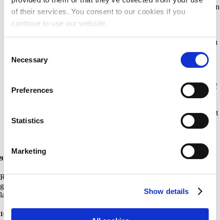
Bestyrelsen arbejder under ansvar over for landsforeningen. Den
of their services. You consent to our cookies if you
kan ikke forpligte landsforeningen, ej heller afdelingens
continue to use our website.
medlemmer ud over afdelingens formue.
Bestyrelsen konstituerer sig efter valget med næstformand og
kasserer. Bestyrelsen kan nedsætte udvalg, hvis medlemmer kan
Consent
vælges også uden for bestyrelsen, til udførelse af særlige
opgaver.
Necessary
Selection
Bestyrelsen samles efter indkaldelse fra formanden og skal
indkaldes, hvis en tredjedel af dens medlemmer fremsætter
ønske herom. Bestyrelsen er beslutningsdygtig, når halvdelen af
Preferences
dens medlemmer er mødt. Afgørelser træffes ved almindelig
stemmeflerhed. Ved stemmelighed er formandens stemme
udslagsgivende. I formandens fravær medfører stemmelighed, at
Statistics
afgørelse ikke kan træffes.
Bestyrelsen fastsætter i øvrigt selv sin forretningsorden –
herunder afdelingens tegningsregler.
Marketing
9. Regnskab
Regnskabsåret er kalenderåret. Det reviderede og af
generalforsamlingen godkendte regnskab indsendes af bestyrelsen til
Show details
landsforeningen.
10. Kredse