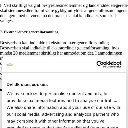
f. Ved skriftligt valg af bestyrelsesmedlemmer og landsmødedelegerede
skal stemmesedlen for at være gyldig udfyldes af generalforsamlingens
deltagere med navnene på det præcise antal kandidater, som skal
vælges
7. Ekstraordinær generalforsamling
Bestyrelsen kan indkalde til ekstraordinær generalforsamling.
Bestyrelsen skal indkalde til ekstraordinær generalforsamling, hvis
mindst 20 medlemmer skriftligt har anmodet om det. I anmodningen
skal der oplyses om, hvilke sager der ønskes behandlet. Indkaldelse
skal ske gennem afdelingens hjemmeside og nyhedsbrev med mindst
14 dages varsel. Ekstraordinær generalforsamling skal være afholdt
senest 3 måneder efter, at anmodningen er modtaget. Ændring af
vedtægter kan ikke finde sted på en ekstraordinær generalforsamling.
Dvl.dk uses cookies
8. Bestyrelsen
We use cookies to personalise content and ads, to
provide social media features and to analyse our traffic.
Bestyrelsen består af formand + mindst 4 andre
bestyrelsesmedlemmer.
We also share information about your use of our site with
Bestyrelsen leder og repræsenterer afdelingen i
our social media, advertising and analytics partners who
overensstemmelse med dens formål. Til løsning af opgaverne
may combine it with other information that you’ve
disponerer bestyrelsen over afdelingens midler. Bestyrelsens
arbejde er ulønnet.
provided to them or that they’ve collected from your use