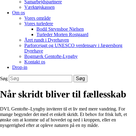
Samarbejdspartnere
Værktøjskassen
Om os
Vores område
Vores turledere
Bodil Stevnsboe Nielsen
Turleder Morten Rostgaard
Året rundt i Dyrehaven
Parforcejagt og UNESCO verdensarv i Jægersborg
Dyrehave
Bogmærk Gentofte-Lyngby
Kontakt os
Drop-in
Søg
Søg
Når skridt bliver til fællesskab
DVL Gentofte–Lyngby inviterer til et liv med mere vandring. For
mange begynder det med et enkelt skridt. Et behov for frisk luft, et
ønske om at komme ud af hovedet og ned i kroppen, eller en
nysgerrighed efter at opleve naturen på en ny måde.