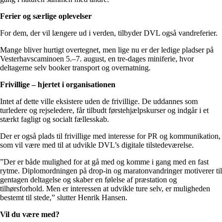
Ferier og særlige oplevelser
For dem, der vil længere ud i verden, tilbyder DVL også vandreferier.
Mange bliver hurtigt overtegnet, men lige nu er der ledige pladser på
Vesterhavscaminoen 5.–7. august, en tre-dages miniferie, hvor
deltagerne selv booker transport og overnatning.
Frivillige – hjertet i organisationen
Intet af dette ville eksistere uden de frivillige. De uddannes som
turledere og rejseledere, får tilbudt førstehjælpskurser og indgår i et
stærkt fagligt og socialt fællesskab.
Der er også plads til frivillige med interesse for PR og kommunikation,
som vil være med til at udvikle DVL’s digitale tilstedeværelse.
”Der er både mulighed for at gå med og komme i gang med en fast
rytme. Diplomordningen på drop-in og maratonvandringer motiverer til
gentagen deltagelse og skaber en følelse af præstation og
tilhørsforhold. Men er interessen at udvikle ture selv, er muligheden
bestemt til stede,” slutter Henrik Hansen.
Vil du være med?