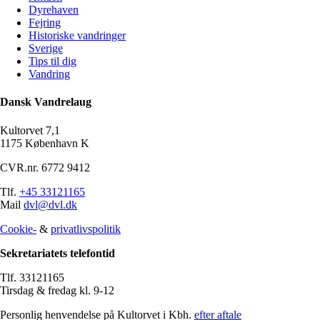
Dyrehaven
Fejring
Historiske vandringer
Sverige
Tips til dig
Vandring
Dansk Vandrelaug
Kultorvet 7,1
1175 København K
CVR.nr. 6772 9412
Tlf.
+45 33121165
Mail
dvl@dvl.dk
Cookie-
&
privatlivspolitik
Sekretariatets telefontid
Tlf. 33121165
Tirsdag & fredag kl. 9-12
Personlig henvendelse på Kultorvet i Kbh.
efter aftale