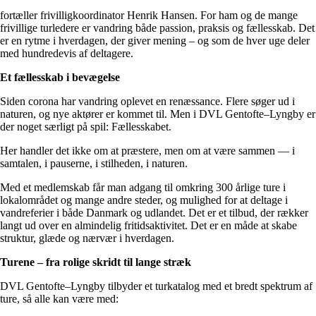
fortæller frivilligkoordinator Henrik Hansen. For ham og de mange
frivillige turledere er vandring både passion, praksis og fællesskab. Det
er en rytme i hverdagen, der giver mening – og som de hver uge deler
med hundredevis af deltagere.
Et fællesskab i bevægelse
Siden corona har vandring oplevet en renæssance. Flere søger ud i
naturen, og nye aktører er kommet til. Men i DVL Gentofte–Lyngby er
der noget særligt på spil: Fællesskabet.
Her handler det ikke om at præstere, men om at være sammen — i
samtalen, i pauserne, i stilheden, i naturen.
Med et medlemskab får man adgang til omkring 300 årlige ture i
lokalområdet og mange andre steder, og mulighed for at deltage i
vandreferier i både Danmark og udlandet. Det er et tilbud, der rækker
langt ud over en almindelig fritidsaktivitet. Det er en måde at skabe
struktur, glæde og nærvær i hverdagen.
Turene – fra rolige skridt til lange stræk
DVL Gentofte–Lyngby tilbyder et turkatalog med et bredt spektrum af
ture, så alle kan være med: