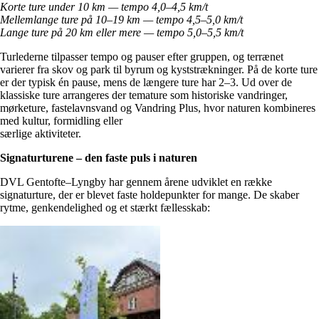
Korte ture under 10 km — tempo 4,0–4,5 km/t
Mellemlange ture på 10–19 km — tempo 4,5–5,0 km/t
Lange ture på 20 km eller mere — tempo 5,0–5,5 km/t
Turlederne tilpasser tempo og pauser efter gruppen, og terrænet
varierer fra skov og park til byrum og kyststrækninger. På de korte ture
er der typisk én pause, mens de længere ture har 2–3. Ud over de
klassiske ture arrangeres der temature som historiske vandringer,
mørketure, fastelavnsvand og Vandring Plus, hvor naturen kombineres
med kultur, formidling eller
særlige aktiviteter.
Signaturturene – den faste puls i naturen
DVL Gentofte–Lyngby har gennem årene udviklet en række
signaturture, der er blevet faste holdepunkter for mange. De skaber
rytme, genkendelighed og et stærkt fællesskab: