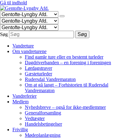
Gå til indhold
Søg
Søg
Vandreture
Om vandreturene
Find gamle ture eller en bestemt turleder
Dagdriverbanden – en forening i foreningen
Lørdagstraver
Gæsteturleder
Rudersdal Vandremaraton
Om at gå langt – Forhistorien til Rudersdal
Vandremaraton
Vandreferier
Medlem
Nyhedsbreve – også for ikke-medlemmer
Generalforsamling
Vedtægter
Handelsbetingelser
Frivillig
Mødeplanlægning