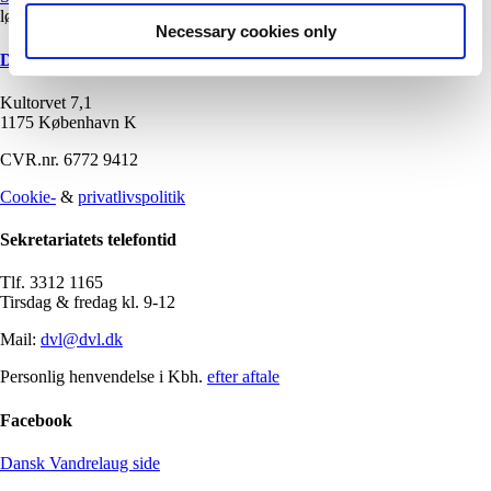
lørdag
05/09
10:00 - 16:00
Necessary cookies only
Dansk Vandrelaug
Kultorvet 7,1
1175 København K
CVR.nr. 6772 9412
Cookie-
&
privatlivspolitik
Sekretariatets telefontid
Tlf. 3312 1165
Tirsdag & fredag kl. 9-12
Mail:
dvl@dvl.dk
Personlig henvendelse i Kbh.
efter aftale
Facebook
Dansk Vandrelaug side