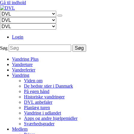
Gå til indhold
Login
Søg
Søg
Vandring Plus
Vandreture
Vandreferier
Vandring
Viden om
De bedste stier i Danmark
På egen hånd
Historiske vandringer
DVL anbefaler
Planlæg turen
Vandring i udlandet
Apps og andre hjælpemidler
Sværhedsgrader
Medlem