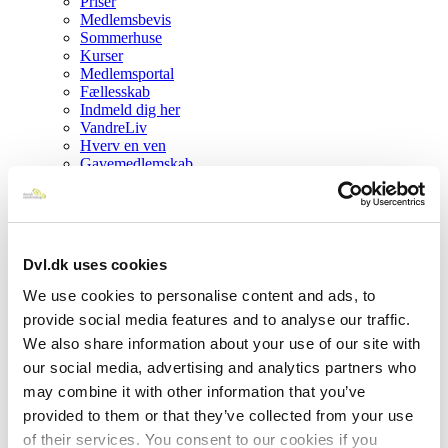
Priser
Medlemsbevis
Sommerhuse
Kurser
Medlemsportal
Fællesskab
Indmeld dig her
VandreLiv
Hverv en ven
Gavemedlemskab
Fotokonkurrence
Klagevejledning
Frivillig
For turledere
Bliv turleder
Dvl.dk uses cookies
Vil du være frivillig?
Kurser
We use cookies to personalise content and ads, to
Frivillighåndbogen
provide social media features and to analyse our traffic.
Vejledning – opgavebestemt
We also share information about your use of our site with
Vejledning – web & tur
Vandrernes Dag – intern
our social media, advertising and analytics partners who
GDPR-vejledning
may combine it with other information that you’ve
Om os
provided to them or that they’ve collected from your use
Kontakt os
Hovedbestyrelsen
of their services. You consent to our cookies if you