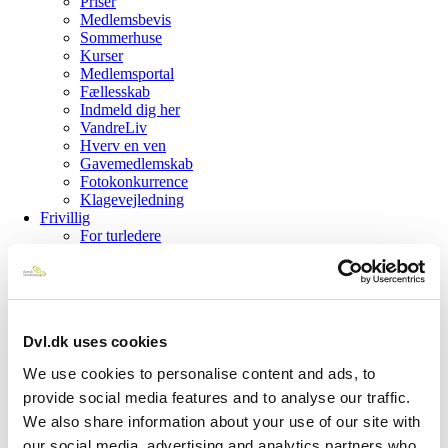
Priser
Medlemsbevis
Sommerhuse
Kurser
Medlemsportal
Fællesskab
Indmeld dig her
VandreLiv
Hverv en ven
Gavemedlemskab
Fotokonkurrence
Klagevejledning
Frivillig
For turledere
Bliv turleder
Vil du være frivillig?
Kurser
Frivillighåndbogen
Vejledning – opgavebestemt
Dvl.dk uses cookies
Vejledning – web & tur
Vandrernes Dag – intern
We use cookies to personalise content and ads, to
GDPR-vejledning
provide social media features and to analyse our traffic.
Om os
Kontakt os
We also share information about your use of our site with
Hovedbestyrelsen
our social media, advertising and analytics partners who