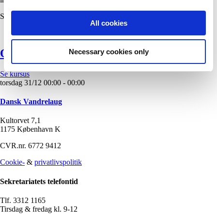
Se de særligt
kompentencegivende kurser
for vores frivillige
her
.
All cookies
Outsitekurser
Necessary cookies only
Se kursus
torsdag
31/12
00:00 - 00:00
Dansk Vandrelaug
Kultorvet 7,1
1175 København K
CVR.nr. 6772 9412
Cookie-
&
privatlivspolitik
Sekretariatets telefontid
Tlf. 3312 1165
Tirsdag & fredag kl. 9-12