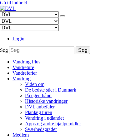
Gå til indhold
Login
Søg
Søg
Vandring Plus
Vandreture
Vandreferier
Vandring
Viden om
De bedste stier i Danmark
På egen hånd
Historiske vandringer
DVL anbefaler
Planlæg turen
Vandring i udlandet
Apps og andre hjælpemidler
Sværhedsgrader
Medlem