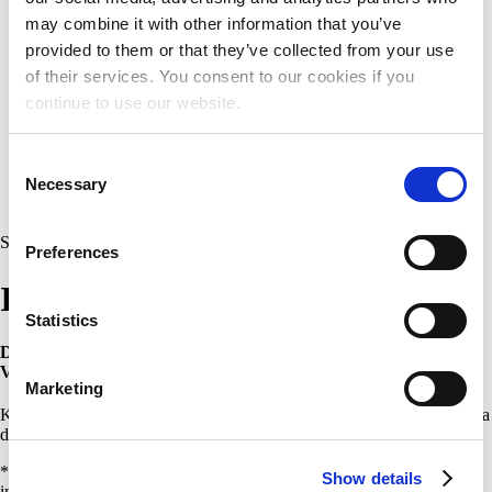
Sekretariatet
may combine it with other information that you’ve
Priser
Nyhedsbreve
provided to them or that they’ve collected from your use
Presse
of their services. You consent to our cookies if you
Mission, vision og værdier
continue to use our website.
Vedtægter
Udvalg og arbejdsgrupper
Internationalt
Consent
Historie
Politikker
Necessary
Selection
Digitalt arkiv
Søg
Søg
Preferences
Interessekursus
Statistics
Du har adgang til samtlige interessekurser som
medlem
af Dansk
Vandrelaug.
Marketing
Kurserne skal økonomisk løbe rundt. Prisen pr. kursus fastsættes ud fra
de aktuelle omkostninger og et forventet deltagerantal.
*Indtil 4 uger før kursusstart er framelding gebyrfrit. Ved afmelding
Show details
indtil 1 uge før kursusstart får du halvdelen af kursusprisen retur.