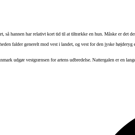
 så hannen har relativt kort tid til at tiltrække en hun. Måske er det de
eden falder generelt mod vest i landet, og vest for den jyske højderyg 
anmark udgør vestgrænsen for artens udbredelse. Nattergalen er en langd