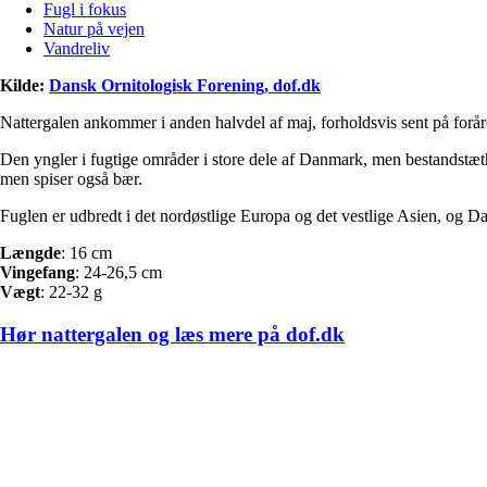
Fugl i fokus
Natur på vejen
Vandreliv
Kilde:
Dansk Ornitologisk Forening, dof.dk
Nattergalen ankommer i anden halvdel af maj, forholdsvis sent på foråret,
Den yngler i fugtige områder i store dele af Danmark, men bestandstæth
men spiser også bær.
Fuglen er udbredt i det nordøstlige Europa og det vestlige Asien, og D
Længde
: 16 cm
Vingefang
: 24-26,5 cm
Vægt
: 22-32 g
Hør nattergalen og læs mere på dof.dk
Facebook