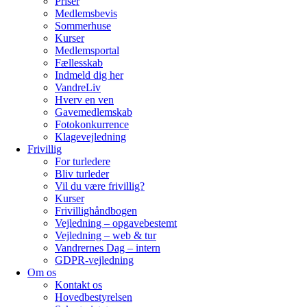
Priser
Medlemsbevis
Sommerhuse
Kurser
Medlemsportal
Fællesskab
Indmeld dig her
VandreLiv
Hverv en ven
Gavemedlemskab
Fotokonkurrence
Klagevejledning
Frivillig
For turledere
Bliv turleder
Vil du være frivillig?
Kurser
Frivillighåndbogen
Vejledning – opgavebestemt
Vejledning – web & tur
Vandrernes Dag – intern
GDPR-vejledning
Om os
Kontakt os
Hovedbestyrelsen