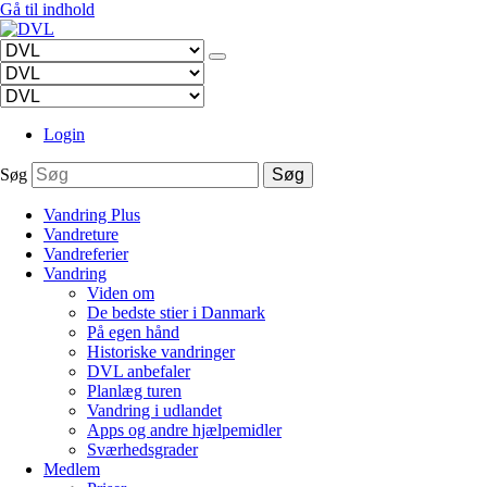
Gå til indhold
Login
Søg
Søg
Vandring Plus
Vandreture
Vandreferier
Vandring
Viden om
De bedste stier i Danmark
På egen hånd
Historiske vandringer
DVL anbefaler
Planlæg turen
Vandring i udlandet
Apps og andre hjælpemidler
Sværhedsgrader
Medlem