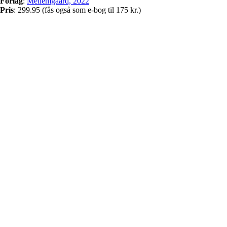
Forlag
:
Mellemgaard, 2022
Pris
: 299.95 (fås også som e-bog til 175 kr.)
Facebook