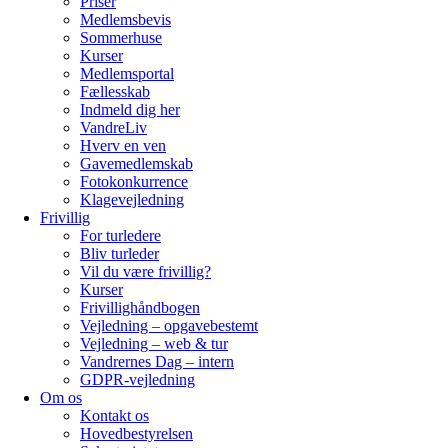
Priser
Medlemsbevis
Sommerhuse
Kurser
Medlemsportal
Fællesskab
Indmeld dig her
VandreLiv
Hverv en ven
Gavemedlemskab
Fotokonkurrence
Klagevejledning
Frivillig
For turledere
Bliv turleder
Vil du være frivillig?
Kurser
Frivillighåndbogen
Vejledning – opgavebestemt
Vejledning – web & tur
Vandrernes Dag – intern
GDPR-vejledning
Om os
Kontakt os
Hovedbestyrelsen