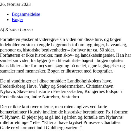
26. februar 2023
Boganmeldelse
Bøger
Af Kirsten Larsen
Forfatteren ønsker at videregive sin viden om disse ture, og bogen
indeholder en stor mængde baggrundsstof om bygninger, haveanlæg,
personer og historiske begivenheder – for hver tur ca. 50 sider.
Forfatteren er ikke historiker, men skov- og landskabsingeniør. Han har
samlet sin viden fra bøger (i en litteraturliste bagest i bogen oplistes
hans kilder – tur for tur) samt søgning på nettet, egne iagttagelser og
samtaler med mennesker. Bogen er illustreret med fotografier.
De ni vandringer er i disse områder: Landbohøjskolens have,
Frederiksberg Have, Valby og Søndermarken, Christianshavn,
Nyhavn, Slavernes historie i Frederiksstaden, Kongernes fodspor i
Frederiksstaden, Indre Nørrebro, Vesterbro.
Der er ikke kort over ruterne, men ruten angives ved korte
bemærkninger i kursiv imellem de historiske beretninger. Fx i formen:
“I Nyhavn 43 plejer jeg at gå ind i gården og fortælle om Nyhavns
rulleforretninger” eller “Efter at have krydset Prinsesse Charlottes
Gade er vi kommet ind i Guldbergkvarteret”.