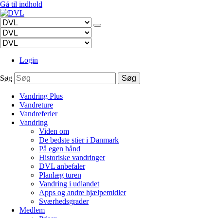
Gå til indhold
Login
Søg
Søg
Vandring Plus
Vandreture
Vandreferier
Vandring
Viden om
De bedste stier i Danmark
På egen hånd
Historiske vandringer
DVL anbefaler
Planlæg turen
Vandring i udlandet
Apps og andre hjælpemidler
Sværhedsgrader
Medlem