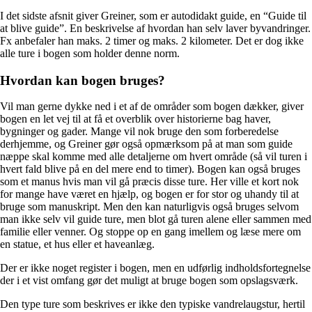
I det sidste afsnit giver Greiner, som er autodidakt guide, en “Guide til
at blive guide”. En beskrivelse af hvordan han selv laver byvandringer.
Fx anbefaler han maks. 2 timer og maks. 2 kilometer. Det er dog ikke
alle ture i bogen som holder denne norm.
Hvordan kan bogen bruges?
Vil man gerne dykke ned i et af de områder som bogen dækker, giver
bogen en let vej til at få et overblik over historierne bag haver,
bygninger og gader. Mange vil nok bruge den som forberedelse
derhjemme, og Greiner gør også opmærksom på at man som guide
næppe skal komme med alle detaljerne om hvert område (så vil turen i
hvert fald blive på en del mere end to timer). Bogen kan også bruges
som et manus hvis man vil gå præcis disse ture. Her ville et kort nok
for mange have været en hjælp, og bogen er for stor og uhandy til at
bruge som manuskript. Men den kan naturligvis også bruges selvom
man ikke selv vil guide ture, men blot gå turen alene eller sammen med
familie eller venner. Og stoppe op en gang imellem og læse mere om
en statue, et hus eller et haveanlæg.
Der er ikke noget register i bogen, men en udførlig indholdsfortegnelse
der i et vist omfang gør det muligt at bruge bogen som opslagsværk.
Den type ture som beskrives er ikke den typiske vandrelaugstur, hertil